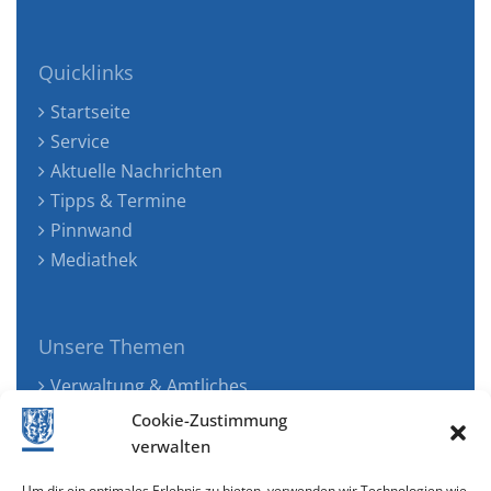
Quicklinks
Startseite
Service
Aktuelle Nachrichten
Tipps & Termine
Pinnwand
Mediathek
Unsere Themen
Verwaltung & Amtliches
Jugend, Familie & Gesundheit
Cookie-Zustimmung
Tourismus, Freizeit & Ökologie
verwalten
Kunst, Kultur & Musik
Um dir ein optimales Erlebnis zu bieten, verwenden wir Technologien wie