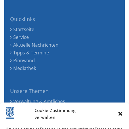
Quicklinks
Startseite
Service
Aktuelle Nachrichten
Tipps & Termine
Pinnwand
Mediathek
Unsere Themen
Verwaltung & Amtliches
Jugend, Familie & Gesundheit
Cookie-Zustimmung
Tourismus, Freizeit & Ökologie
verwalten
Kunst, Kultur & Musik
Um dir ein optimales Erlebnis zu bieten, verwenden wir Technologien wie