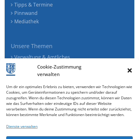
Tipps & Termine
Pinnwand
Mediathek
Unsere Themen
Verwaltung & Amtliches
Jugend, Familie & Gesundheit
Cookie-Zustimmung
Tourismus, Freizeit & Ökologie
verwalten
Kunst, Kultur & Musik
Um dir ein optimales Erlebnis zu bieten, verwenden wir Technologien wie
Wirtschaft & Verkehr
Cookies, um Geräteinformationen zu speichern und/oder darauf
zuzugreifen. Wenn du diesen Technologien zustimmst, können wir Daten
Senioren & Inklusion
wie das Surfverhalten oder eindeutige IDs auf dieser Website
verarbeiten. Wenn du deine Zustimmung nicht erteilst oder zurückziehst,
können bestimmte Merkmale und Funktionen beeinträchtigt werden.
Dienste verwalten