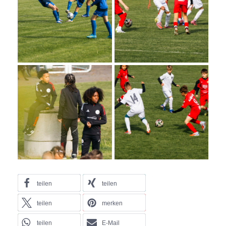
teilen
teilen
teilen
merken
teilen
E-Mail