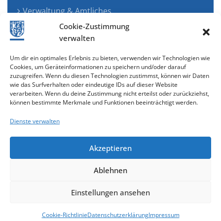
Verwaltung & Amtliches
Jugend, Familie & Gesundheit
Cookie-Zustimmung
Tourismus, Freizeit & Ökologie
verwalten
Kunst, Kultur & Musik
Um dir ein optimales Erlebnis zu bieten, verwenden wir Technologien wie
Wirtschaft & Verkehr
Cookies, um Geräteinformationen zu speichern und/oder darauf
zuzugreifen. Wenn du diesen Technologien zustimmst, können wir Daten
Senioren & Inklusion
wie das Surfverhalten oder eindeutige IDs auf dieser Website
verarbeiten. Wenn du deine Zustimmung nicht erteilst oder zurückziehst,
können bestimmte Merkmale und Funktionen beeinträchtigt werden.
Dienste verwalten
Akzeptieren
Ablehnen
Cookie-Richtlinie (EU)
Einstellungen ansehen
gestaltet & entwickelt mit
Cookie-Richtlinie
Datenschutzerklärung
Impressum