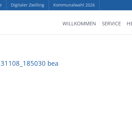
e
Digitaler Zwilling
Kommunalwahl 2026
WILLKOMMEN
SERVICE
H
0231108_185030 bea