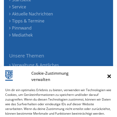
Service
Aktuelle Nachrichten
Tipps & Termine
Pinnwand
Mediathek
Unsere Themen
Verwaltung & Amtliches
Jugend, Familie & Gesundheit
Cookie-Zustimmung
Tourismus, Freizeit & Ökologie
verwalten
Kunst, Kultur & Musik
Um dir ein optimales Erlebnis zu bieten, verwenden wir Technologien wie
Wirtschaft & Verkehr
Cookies, um Geräteinformationen zu speichern und/oder darauf
zuzugreifen. Wenn du diesen Technologien zustimmst, können wir Daten
Senioren & Inklusion
wie das Surfverhalten oder eindeutige IDs auf dieser Website
verarbeiten. Wenn du deine Zustimmung nicht erteilst oder zurückziehst,
können bestimmte Merkmale und Funktionen beeinträchtigt werden.