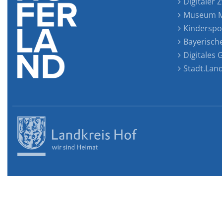
Digitaler Z
Museum M
Kinderspo
Bayerisch
Digitales
Stadt.Lan