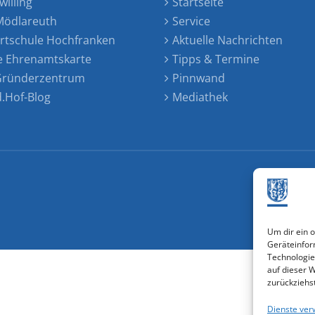
willing
Startseite
ödlareuth
Service
rtschule Hochfranken
Aktuelle Nachrichten
e Ehrenamtskarte
Tipps & Termine
 Gründerzentrum
Pinnwand
d.Hof-Blog
Mediathek
Um dir ein 
Geräteinfor
Technologie
auf dieser 
zurückziehs
Dienste ver