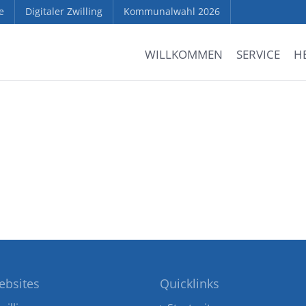
e
Digitaler Zwilling
Kommunalwahl 2026
WILLKOMMEN
SERVICE
H
ebsites
Quicklinks