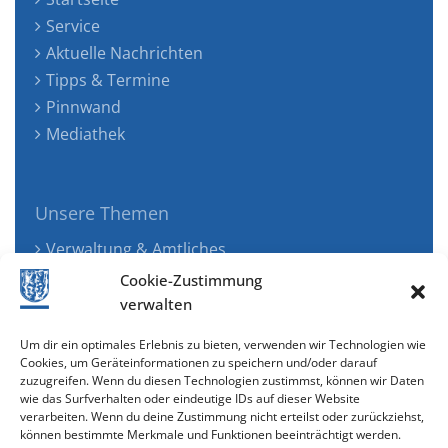
Service
Aktuelle Nachrichten
Tipps & Termine
Pinnwand
Mediathek
Unsere Themen
Verwaltung & Amtliches
Jugend, Familie & Gesundheit
Cookie-Zustimmung
Tourismus, Freizeit & Ökologie
verwalten
Kunst, Kultur & Musik
Um dir ein optimales Erlebnis zu bieten, verwenden wir Technologien wie
Wirtschaft & Verkehr
Cookies, um Geräteinformationen zu speichern und/oder darauf
zuzugreifen. Wenn du diesen Technologien zustimmst, können wir Daten
Senioren & Inklusion
wie das Surfverhalten oder eindeutige IDs auf dieser Website
verarbeiten. Wenn du deine Zustimmung nicht erteilst oder zurückziehst,
können bestimmte Merkmale und Funktionen beeinträchtigt werden.