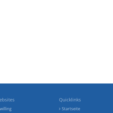
ebsites
Quicklinks
willing
Startseite