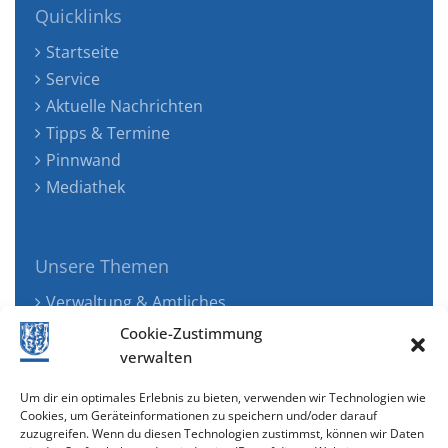
Quicklinks
Startseite
Service
Aktuelle Nachrichten
Tipps & Termine
Pinnwand
Mediathek
Unsere Themen
Verwaltung & Amtliches
Jugend, Familie & Gesundheit
Cookie-Zustimmung
Tourismus, Freizeit & Ökologie
verwalten
Kunst, Kultur & Musik
Um dir ein optimales Erlebnis zu bieten, verwenden wir Technologien wie
Wirtschaft & Verkehr
Cookies, um Geräteinformationen zu speichern und/oder darauf
zuzugreifen. Wenn du diesen Technologien zustimmst, können wir Daten
Senioren & Inklusion