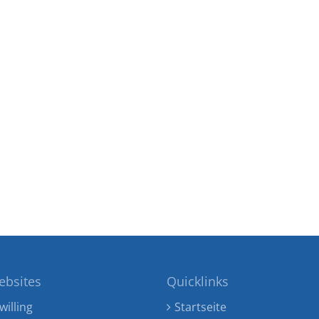
ebsites
Quicklinks
willing
Startseite