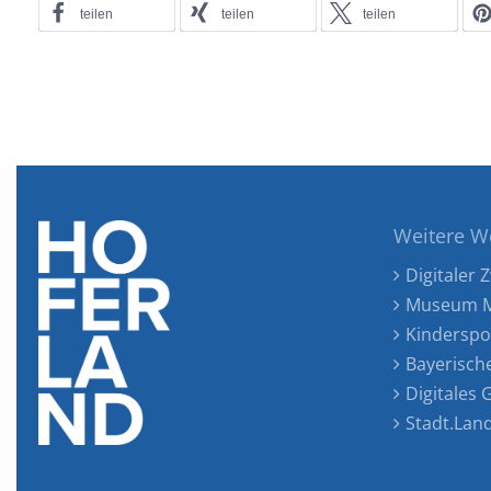
teilen
teilen
teilen
Weitere W
Digitaler Z
Museum M
Kinderspo
Bayerisch
Digitales
Stadt.Lan