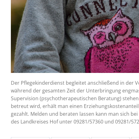
Der Pflegekinderdienst begleitet anschließend in der
während der gesamten Zeit der Unterbringung engma
Supervision (psychotherapeutischen Beratung) stehen eb
betreut wird, erhält man einen Erziehungskostenantei
gezahlt. Melden und beraten lassen kann man sich bei
des Landkreises Hof unter 09281/57360 und 09281/572