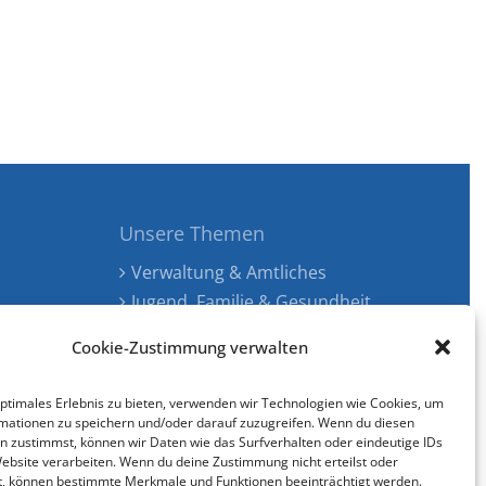
Unsere Themen
Verwaltung & Amtliches
Jugend, Familie & Gesundheit
Tourismus, Freizeit & Ökologie
Cookie-Zustimmung verwalten
Kunst, Kultur & Musik
Wirtschaft & Verkehr
optimales Erlebnis zu bieten, verwenden wir Technologien wie Cookies, um
Senioren & Inklusion
mationen zu speichern und/oder darauf zuzugreifen. Wenn du diesen
n zustimmst, können wir Daten wie das Surfverhalten oder eindeutige IDs
Website verarbeiten. Wenn du deine Zustimmung nicht erteilst oder
t, können bestimmte Merkmale und Funktionen beeinträchtigt werden.