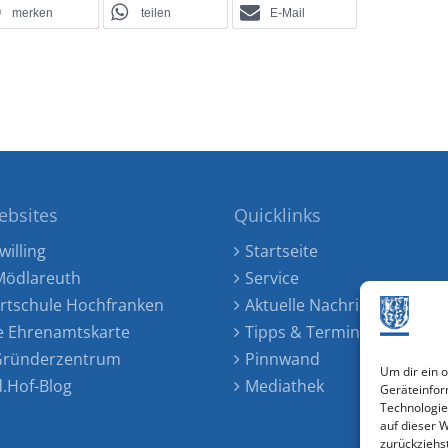
merken
teilen
E-Mail
ebsites
Quicklinks
willing
Startseite
ödlareuth
Service
rtschule Hochfranken
Aktuelle Nachrichten
e Ehrenamtskarte
Tipps & Termine
 Gründerzentrum
Pinnwand
Um dir ein 
d.Hof-Blog
Mediathek
Geräteinfor
Technologie
auf dieser 
zurückziehs