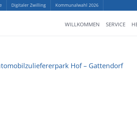
e
Digitaler Zwilling
Kommunalwahl 2026
WILLKOMMEN
SERVICE
H
omobilzuliefererpark Hof – Gattendorf