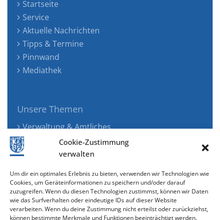
Startseite
Service
Aktuelle Nachrichten
Tipps & Termine
Pinnwand
Mediathek
Unsere Themen
Verwaltung & Amtliches
Jugend, Familie & Gesundheit
Cookie-Zustimmung
Tourismus, Freizeit & Ökologie
verwalten
Kunst, Kultur & Musik
Um dir ein optimales Erlebnis zu bieten, verwenden wir Technologien wie
Wirtschaft & Verkehr
Cookies, um Geräteinformationen zu speichern und/oder darauf
zuzugreifen. Wenn du diesen Technologien zustimmst, können wir Daten
Senioren & Inklusion
wie das Surfverhalten oder eindeutige IDs auf dieser Website
verarbeiten. Wenn du deine Zustimmung nicht erteilst oder zurückziehst,
können bestimmte Merkmale und Funktionen beeinträchtigt werden.