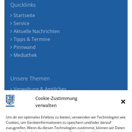
Quicklinks
Startseite
Service
Aktuelle Nachrichten
Tipps & Termine
Pinnwand
Mediathek
Unsere Themen
Verwaltung & Amtliches
Jugend, Familie & Gesundheit
Cookie-Zustimmung
Tourismus, Freizeit & Ökologie
verwalten
Kunst, Kultur & Musik
Um dir ein optimales Erlebnis zu bieten, verwenden wir Technologien wie
Wirtschaft & Verkehr
Cookies, um Geräteinformationen zu speichern und/oder darauf
zuzugreifen. Wenn du diesen Technologien zustimmst, können wir Daten
Senioren & Inklusion