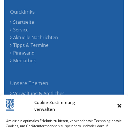
Quicklinks
Startseite
Service
Aktuelle Nachrichten
Tipps & Termine
Pinnwand
Mediathek
Unsere Themen
Verwaltung & Amtliches
Jugend, Familie & Gesundheit
Cookie-Zustimmung
Tourismus, Freizeit & Ökologie
verwalten
Kunst, Kultur & Musik
Um dir ein optimales Erlebnis zu bieten, verwenden wir Technologien wie
Wirtschaft & Verkehr
Cookies, um Geräteinformationen zu speichern und/oder darauf