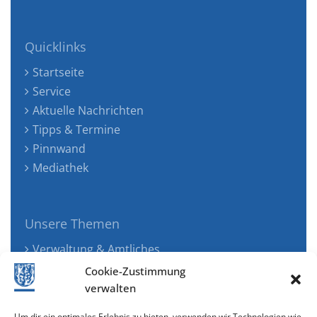
Quicklinks
Startseite
Service
Aktuelle Nachrichten
Tipps & Termine
Pinnwand
Mediathek
Unsere Themen
Verwaltung & Amtliches
Jugend, Familie & Gesundheit
Cookie-Zustimmung
Tourismus, Freizeit & Ökologie
verwalten
Kunst, Kultur & Musik
Um dir ein optimales Erlebnis zu bieten, verwenden wir Technologien wie