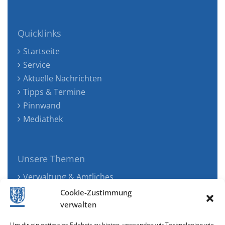
Quicklinks
Startseite
Service
Aktuelle Nachrichten
Tipps & Termine
Pinnwand
Mediathek
Unsere Themen
Verwaltung & Amtliches
Jugend, Familie & Gesundheit
Cookie-Zustimmung
Tourismus, Freizeit & Ökologie
verwalten
Kunst, Kultur & Musik
Um dir ein optimales Erlebnis zu bieten, verwenden wir Technologien wie