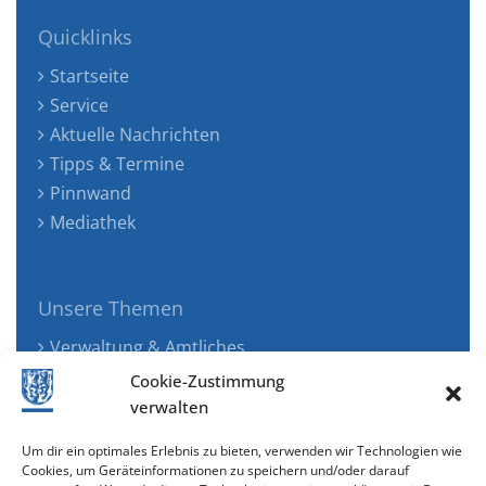
Quicklinks
Startseite
Service
Aktuelle Nachrichten
Tipps & Termine
Pinnwand
Mediathek
Unsere Themen
Verwaltung & Amtliches
Jugend, Familie & Gesundheit
Cookie-Zustimmung
Tourismus, Freizeit & Ökologie
verwalten
Kunst, Kultur & Musik
Um dir ein optimales Erlebnis zu bieten, verwenden wir Technologien wie
Wirtschaft & Verkehr
Cookies, um Geräteinformationen zu speichern und/oder darauf