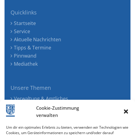
Quicklinks
Startseite
Service
Aktuelle Nachrichten
Tipps & Termine
Pinnwand
Mediathek
Unsere Themen
Verwaltung & Amtliches
Jugend, Familie & Gesundheit
Cookie-Zustimmung
Tourismus, Freizeit & Ökologie
verwalten
Kunst, Kultur & Musik
Um dir ein optimales Erlebnis zu bieten, verwenden wir Technologien wie
Wirtschaft & Verkehr
Cookies, um Geräteinformationen zu speichern und/oder darauf