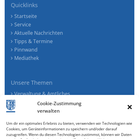
Quicklinks
Startseite
Service
Aktuelle Nachrichten
Tipps & Termine
Pinnwand
Mediathek
Unsere Themen
Verwaltung & Amtliches
Jugend, Familie & Gesundheit
Cookie-Zustimmung
Tourismus, Freizeit & Ökologie
verwalten
Kunst, Kultur & Musik
Um dir ein optimales Erlebnis zu bieten, verwenden wir Technologien wie
Wirtschaft & Verkehr
Cookies, um Geräteinformationen zu speichern und/oder darauf
zuzugreifen. Wenn du diesen Technologien zustimmst, können wir Daten
Senioren & Inklusion