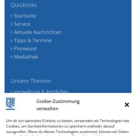
Quicklinks
Startseite
Service
Aktuelle Nachrichten
Tipps & Termine
Pinnwand
Mediathek
Unsere Themen
Verwaltung & Amtliches
Jugend, Familie & Gesundheit
Cookie-Zustimmung
Tourismus, Freizeit & Ökologie
verwalten
Kunst, Kultur & Musik
Um dir ein optimales Erlebnis zu bieten, verwenden wir Technologien wie
Wirtschaft & Verkehr
Cookies, um Geräteinformationen zu speichern und/oder darauf
zuzugreifen. Wenn du diesen Technologien zustimmst, können wir Daten
Senioren & Inklusion