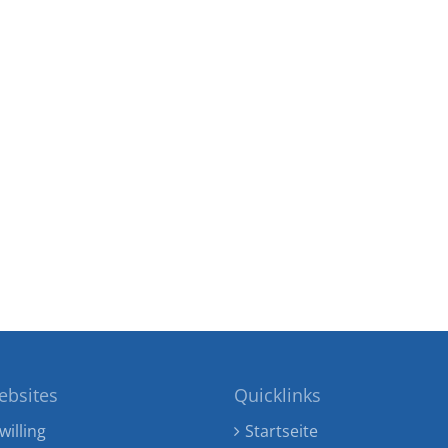
ebsites
Quicklinks
willing
Startseite