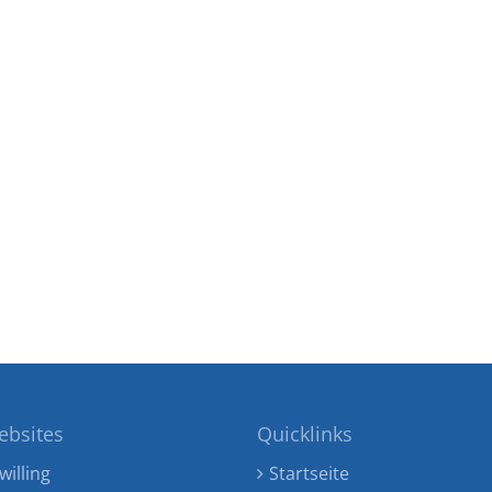
ebsites
Quicklinks
willing
Startseite