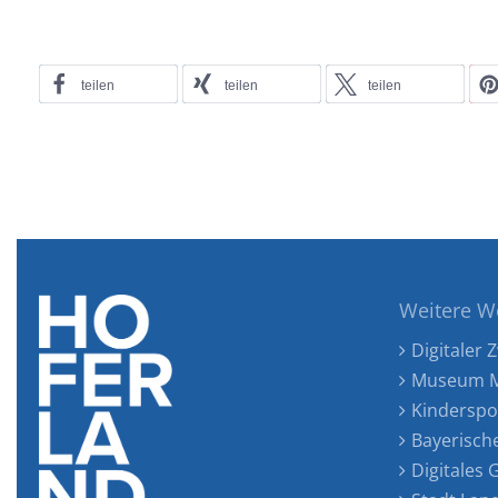
teilen
teilen
teilen
Weitere W
Digitaler Z
Museum M
Kinderspo
Bayerisch
Digitales