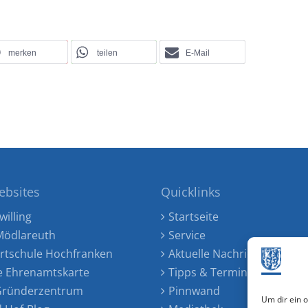
merken
teilen
E-Mail
ebsites
Quicklinks
willing
Startseite
ödlareuth
Service
rtschule Hochfranken
Aktuelle Nachrichten
e Ehrenamtskarte
Tipps & Termine
 Gründerzentrum
Pinnwand
Um dir ein 