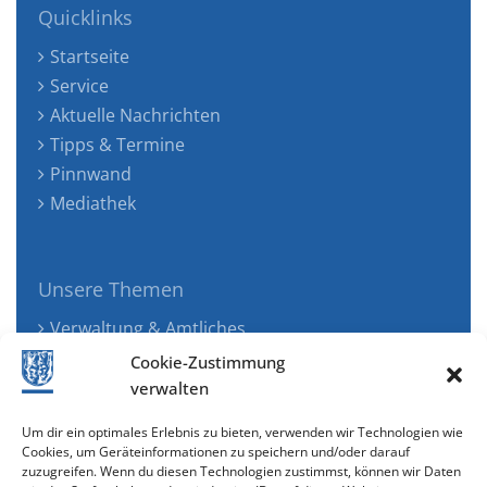
Quicklinks
Startseite
Service
Aktuelle Nachrichten
Tipps & Termine
Pinnwand
Mediathek
Unsere Themen
Verwaltung & Amtliches
Jugend, Familie & Gesundheit
Cookie-Zustimmung
Tourismus, Freizeit & Ökologie
verwalten
Kunst, Kultur & Musik
Um dir ein optimales Erlebnis zu bieten, verwenden wir Technologien wie
Wirtschaft & Verkehr
Cookies, um Geräteinformationen zu speichern und/oder darauf
zuzugreifen. Wenn du diesen Technologien zustimmst, können wir Daten
Senioren & Inklusion