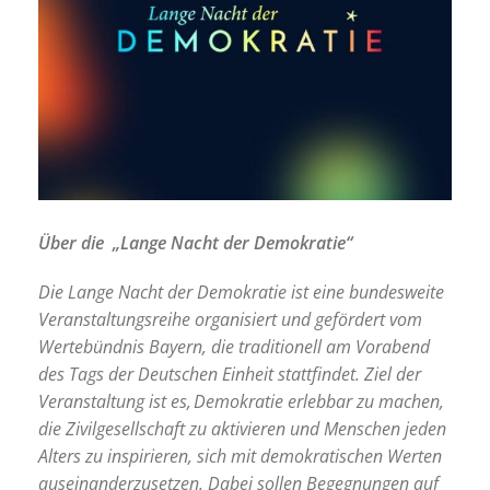
Über die „Lange Nacht der Demokratie“
Die Lange Nacht der Demokratie ist eine bundesweite
Veranstaltungsreihe organisiert und gefördert vom
Wertebündnis Bayern, die traditionell am Vorabend
des Tags der Deutschen Einheit stattfindet. Ziel der
Veranstaltung ist es, Demokratie erlebbar zu machen,
die Zivilgesellschaft zu aktivieren und Menschen jeden
Alters zu inspirieren, sich mit demokratischen Werten
auseinanderzusetzen. Dabei sollen Begegnungen auf