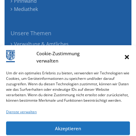
Pinnwand
Mediathek
Unsere Themen
Verwaltung & Amtliches
Jugend, Familie & Gesundheit
Cookie-Zustimmung
Tourismus, Freizeit & Ökologie
verwalten
Kunst, Kultur & Musik
Um dir ein optimales Erlebnis zu bieten, verwenden wir Technologien wie
Wirtschaft & Verkehr
Cookies, um Geräteinformationen zu speichern und/oder darauf
zuzugreifen. Wenn du diesen Technologien zustimmst, können wir Daten
Senioren & Inklusion
wie das Surfverhalten oder eindeutige IDs auf dieser Website
verarbeiten. Wenn du deine Zustimmung nicht erteilst oder zurückziehst,
können bestimmte Merkmale und Funktionen beeinträchtigt werden.
Dienste verwalten
Akzeptieren