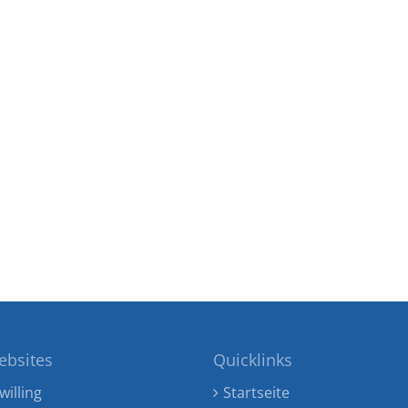
ebsites
Quicklinks
willing
Startseite