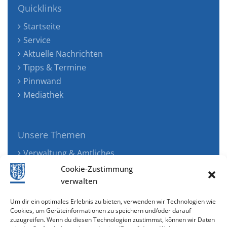
Quicklinks
Startseite
Service
Aktuelle Nachrichten
Tipps & Termine
Pinnwand
Mediathek
Unsere Themen
Verwaltung & Amtliches
Jugend, Familie & Gesundheit
Cookie-Zustimmung
Tourismus, Freizeit & Ökologie
verwalten
Kunst, Kultur & Musik
Um dir ein optimales Erlebnis zu bieten, verwenden wir Technologien wie
Wirtschaft & Verkehr
Cookies, um Geräteinformationen zu speichern und/oder darauf
zuzugreifen. Wenn du diesen Technologien zustimmst, können wir Daten
Senioren & Inklusion