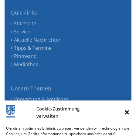
Quicklinks
Startseite
Service
Aktuelle Nachrichten
Tipps & Termine
Pinnwand
Mediathek
Unsere Themen
Verwaltung & Amtliches
Jugend, Familie & Gesundheit
Cookie-Zustimmung
Tourismus, Freizeit & Ökologie
verwalten
Kunst, Kultur & Musik
Um dir ein optimales Erlebnis zu bieten, verwenden wir Technologien wie
Wirtschaft & Verkehr
Cookies, um Geräteinformationen zu speichern und/oder darauf