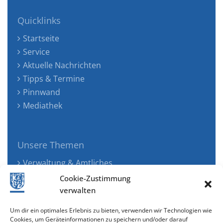
Quicklinks
Startseite
Service
Aktuelle Nachrichten
Tipps & Termine
Pinnwand
Mediathek
Unsere Themen
Verwaltung & Amtliches
Jugend, Familie & Gesundheit
Cookie-Zustimmung
Tourismus, Freizeit & Ökologie
verwalten
Kunst, Kultur & Musik
Um dir ein optimales Erlebnis zu bieten, verwenden wir Technologien wie
Wirtschaft & Verkehr
Cookies, um Geräteinformationen zu speichern und/oder darauf