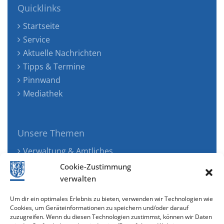
Quicklinks
Startseite
Service
Aktuelle Nachrichten
Tipps & Termine
Pinnwand
Mediathek
Unsere Themen
Verwaltung & Amtliches
Jugend, Familie & Gesundheit
Cookie-Zustimmung
Tourismus, Freizeit & Ökologie
verwalten
Kunst, Kultur & Musik
Um dir ein optimales Erlebnis zu bieten, verwenden wir Technologien wie
Wirtschaft & Verkehr
Cookies, um Geräteinformationen zu speichern und/oder darauf
zuzugreifen. Wenn du diesen Technologien zustimmst, können wir Daten
Senioren & Inklusion