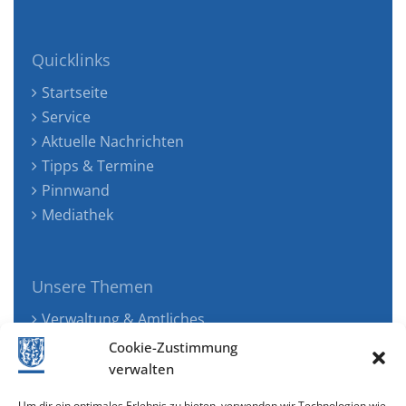
Quicklinks
Startseite
Service
Aktuelle Nachrichten
Tipps & Termine
Pinnwand
Mediathek
Unsere Themen
Verwaltung & Amtliches
Jugend, Familie & Gesundheit
Cookie-Zustimmung
Tourismus, Freizeit & Ökologie
verwalten
Kunst, Kultur & Musik
Um dir ein optimales Erlebnis zu bieten, verwenden wir Technologien wie