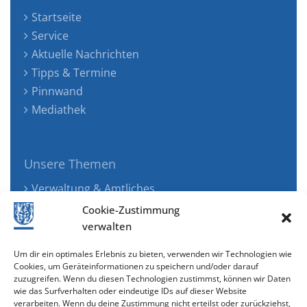
Startseite
Service
Aktuelle Nachrichten
Tipps & Termine
Pinnwand
Mediathek
Unsere Themen
Verwaltung & Amtliches
Jugend, Familie & Gesundheit
Cookie-Zustimmung
Tourismus, Freizeit & Ökologie
verwalten
Kunst, Kultur & Musik
Um dir ein optimales Erlebnis zu bieten, verwenden wir Technologien wie
Wirtschaft & Verkehr
Cookies, um Geräteinformationen zu speichern und/oder darauf
zuzugreifen. Wenn du diesen Technologien zustimmst, können wir Daten
Senioren & Inklusion
wie das Surfverhalten oder eindeutige IDs auf dieser Website
verarbeiten. Wenn du deine Zustimmung nicht erteilst oder zurückziehst,