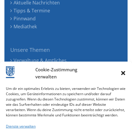
Aktuelle Nachrichten
Tipps & Termine
Pinnwand
Mediathek
Unsere Themen
Verwaltung & Amtliches
Jugend, Familie & Gesundheit
Cookie-Zustimmung
Tourismus, Freizeit & Ökologie
verwalten
Kunst, Kultur & Musik
Um dir ein optimales Erlebnis zu bieten, verwenden wir Technologien wie
Wirtschaft & Verkehr
Cookies, um Geräteinformationen zu speichern und/oder darauf
zuzugreifen. Wenn du diesen Technologien zustimmst, können wir Daten
Senioren & Inklusion
wie das Surfverhalten oder eindeutige IDs auf dieser Website
verarbeiten. Wenn du deine Zustimmung nicht erteilst oder zurückziehst,
können bestimmte Merkmale und Funktionen beeinträchtigt werden.
Dienste verwalten