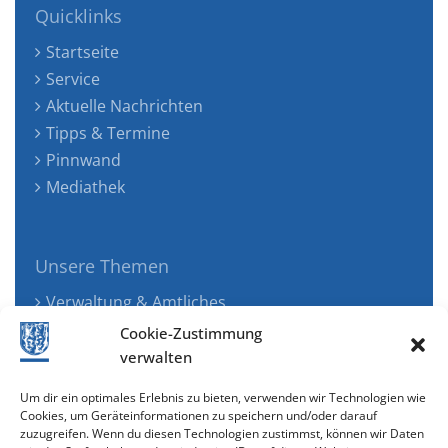
Quicklinks
Startseite
Service
Aktuelle Nachrichten
Tipps & Termine
Pinnwand
Mediathek
Unsere Themen
Verwaltung & Amtliches
Jugend, Familie & Gesundheit
Cookie-Zustimmung
Tourismus, Freizeit & Ökologie
verwalten
Kunst, Kultur & Musik
Um dir ein optimales Erlebnis zu bieten, verwenden wir Technologien wie
Wirtschaft & Verkehr
Cookies, um Geräteinformationen zu speichern und/oder darauf
zuzugreifen. Wenn du diesen Technologien zustimmst, können wir Daten
Senioren & Inklusion