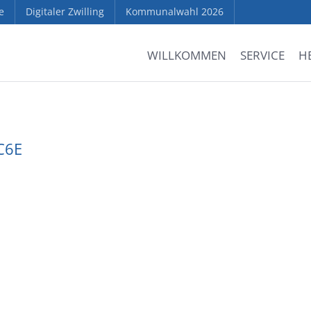
e
Digitaler Zwilling
Kommunalwahl 2026
WILLKOMMEN
SERVICE
H
C6E