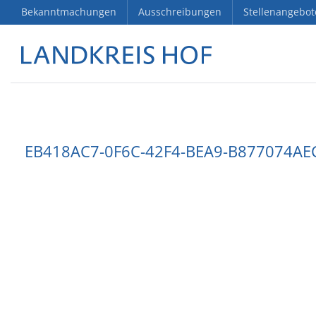
Bekanntmachungen
Ausschreibungen
Stellenangebot
EB418AC7-0F6C-42F4-BEA9-B877074AE