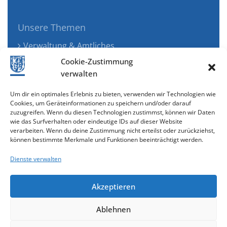
Unsere Themen
Verwaltung & Amtliches
Jugend, Familie & Gesundheit
Cookie-Zustimmung
Tourismus, Freizeit & Ökologie
verwalten
Kunst, Kultur & Musik
Um dir ein optimales Erlebnis zu bieten, verwenden wir Technologien wie
Wirtschaft & Verkehr
Cookies, um Geräteinformationen zu speichern und/oder darauf
zuzugreifen. Wenn du diesen Technologien zustimmst, können wir Daten
Senioren & Inklusion
wie das Surfverhalten oder eindeutige IDs auf dieser Website
verarbeiten. Wenn du deine Zustimmung nicht erteilst oder zurückziehst,
können bestimmte Merkmale und Funktionen beeinträchtigt werden.
Dienste verwalten
Akzeptieren
Ablehnen
Cookie-Richtlinie (EU)