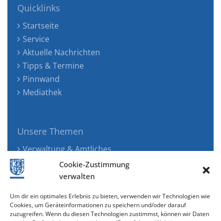
Quicklinks
Startseite
Service
Aktuelle Nachrichten
Tipps & Termine
Pinnwand
Mediathek
Unsere Themen
Verwaltung & Amtliches
Jugend, Familie & Gesundheit
Cookie-Zustimmung
Tourismus, Freizeit & Ökologie
verwalten
Kunst, Kultur & Musik
Um dir ein optimales Erlebnis zu bieten, verwenden wir Technologien wie
Wirtschaft & Verkehr
Cookies, um Geräteinformationen zu speichern und/oder darauf
zuzugreifen. Wenn du diesen Technologien zustimmst, können wir Daten
Senioren & Inklusion