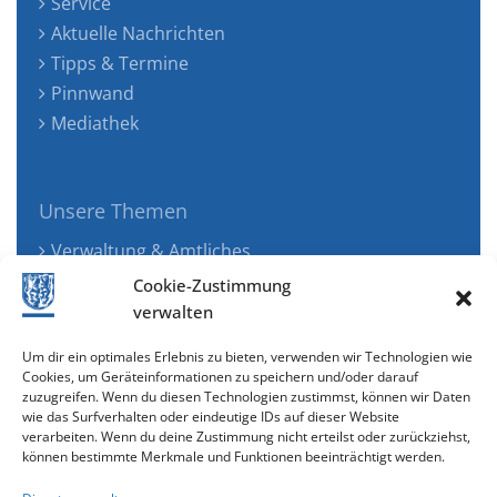
Service
Aktuelle Nachrichten
Tipps & Termine
Pinnwand
Mediathek
Unsere Themen
Verwaltung & Amtliches
Jugend, Familie & Gesundheit
Cookie-Zustimmung
Tourismus, Freizeit & Ökologie
verwalten
Kunst, Kultur & Musik
Um dir ein optimales Erlebnis zu bieten, verwenden wir Technologien wie
Wirtschaft & Verkehr
Cookies, um Geräteinformationen zu speichern und/oder darauf
zuzugreifen. Wenn du diesen Technologien zustimmst, können wir Daten
Senioren & Inklusion
wie das Surfverhalten oder eindeutige IDs auf dieser Website
verarbeiten. Wenn du deine Zustimmung nicht erteilst oder zurückziehst,
können bestimmte Merkmale und Funktionen beeinträchtigt werden.