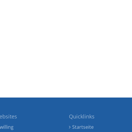
ebsites
Quicklinks
willing
Startseite