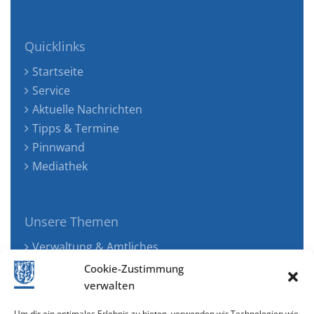
Quicklinks
Startseite
Service
Aktuelle Nachrichten
Tipps & Termine
Pinnwand
Mediathek
Unsere Themen
Verwaltung & Amtliches
Jugend, Familie & Gesundheit
Cookie-Zustimmung
Tourismus, Freizeit & Ökologie
verwalten
Kunst, Kultur & Musik
Um dir ein optimales Erlebnis zu bieten, verwenden wir Technologien wie