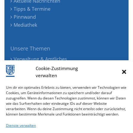
Aktuelle Nachrichten
Tipps & Termine
Pinnwand
Mediathek
Unsere Themen
Verwaltung & Amtliches
Jugend, Familie & Gesundheit
Cookie-Zustimmung
Tourismus, Freizeit & Ökologie
verwalten
Kunst, Kultur & Musik
Um dir ein optimales Erlebnis zu bieten, verwenden wir Technologien wie
Wirtschaft & Verkehr
Cookies, um Geräteinformationen zu speichern und/oder darauf
zuzugreifen. Wenn du diesen Technologien zustimmst, können wir Daten
Senioren & Inklusion
wie das Surfverhalten oder eindeutige IDs auf dieser Website
verarbeiten. Wenn du deine Zustimmung nicht erteilst oder zurückziehst,
können bestimmte Merkmale und Funktionen beeinträchtigt werden.
Dienste verwalten