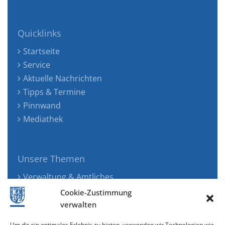
Quicklinks
Startseite
Service
Aktuelle Nachrichten
Tipps & Termine
Pinnwand
Mediathek
Unsere Themen
Verwaltung & Amtliches
Jugend, Familie & Gesundheit
Cookie-Zustimmung
Tourismus, Freizeit & Ökologie
verwalten
Kunst, Kultur & Musik
Um dir ein optimales Erlebnis zu bieten, verwenden wir Technologien wie