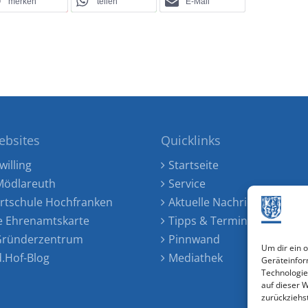
merken
teilen
E-Mail
ebsites
Quicklinks
willing
Startseite
ödlareuth
Service
rtschule Hochfranken
Aktuelle Nachrichten
e Ehrenamtskarte
Tipps & Termine
 Gründerzentrum
Pinnwand
Um dir ein 
d.Hof-Blog
Mediathek
Geräteinfor
Technologie
auf dieser 
zurückziehs