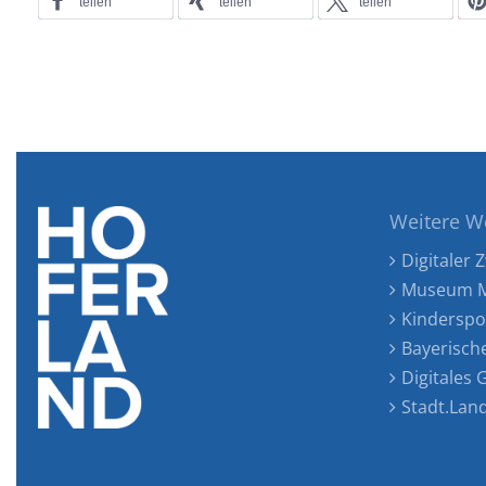
teilen
teilen
teilen
Weitere W
Digitaler Z
Museum M
Kinderspo
Bayerisch
Digitales
Stadt.Lan