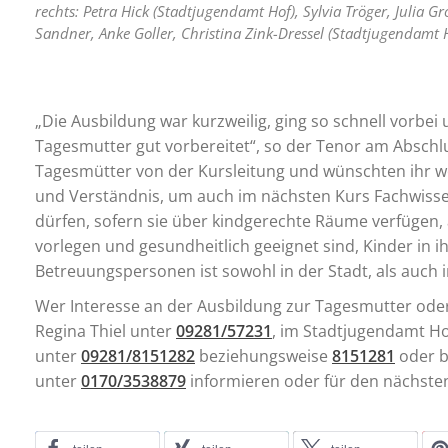
rechts: Petra Hick (Stadtjugendamt Hof), Sylvia Tröger, Julia Gr
Sandner, Anke Goller, Christina Zink-Dressel (Stadtjugendamt
„Die Ausbildung war kurzweilig, ging so schnell vorbei 
Tagesmutter gut vorbereitet“, so der Tenor am Abschl
Tagesmütter von der Kursleitung und wünschten ihr we
und Verständnis, um auch im nächsten Kurs Fachwissen
dürfen, sofern sie über kindgerechte Räume verfügen,
vorlegen und gesundheitlich geeignet sind, Kinder in 
Betreuungspersonen ist sowohl in der Stadt, als auch 
Wer Interesse an der Ausbildung zur Tagesmutter oder
Regina Thiel unter
09281/57231
, im Stadtjugendamt Hof
unter
09281/8151282
beziehungsweise
8151281
oder be
unter
0170/3538879
informieren oder für den nächste