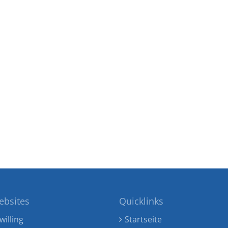
ebsites
Quicklinks
willing
Startseite