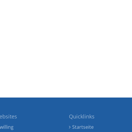
ebsites
Quicklinks
willing
Startseite