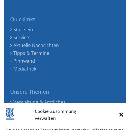
Quicklinks
Startseite
Service
Aktuelle Nachrichten
Tipps & Termine
Pinnwand
Mediathek
Unsere Themen
Verwaltung & Amtliches
Jugend, Familie & Gesundheit
Cookie-Zustimmung
Tourismus, Freizeit & Ökologie
verwalten
Kunst, Kultur & Musik
Um dir ein optimales Erlebnis zu bieten, verwenden wir Technologien wie