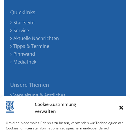
Quicklinks
Startseite
Service
Aktuelle Nachrichten
Tipps & Termine
Pinnwand
Mediathek
Unsere Themen
Verwaltung & Amtliches
Jugend, Familie & Gesundheit
Cookie-Zustimmung
Tourismus, Freizeit & Ökologie
verwalten
Kunst, Kultur & Musik
Um dir ein optimales Erlebnis zu bieten, verwenden wir Technologien wie
Wirtschaft & Verkehr
Cookies, um Geräteinformationen zu speichern und/oder darauf